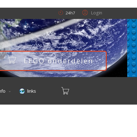
Login
24h7
LEGO onderdelen
nfo
links