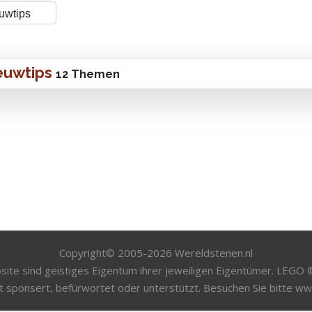
euwtips
12 Themen
Copyright© 2005-
2026
Wereldstenen.nl
bsite sind geistiges Eigentum ihrer jeweiligen Eigentümer. LEGO
t sponsert, befürwortet oder unterstützt. Besuchen Sie bitte 