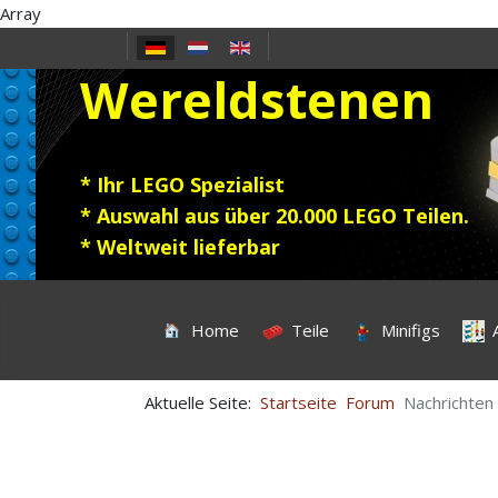
Array
Sprache auswählen
Wereldstenen
* Ihr LEGO Spezialist
* Auswahl aus über 20.000 LEGO Teilen.
* Weltweit lieferbar
Home
Teile
Minifigs
Aktuelle Seite:
Startseite
Forum
Nachrichten 