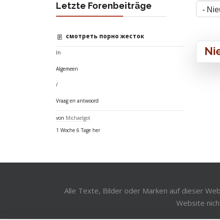
Letzte Forenbeiträge
смотреть порно жесток
Ni
In
Algemeen
/
Vraag en antwoord
von
Michaelgot
1 Woche 6 Tage her
Alle Texte, Bilder oder Marken auf dieser We
Website nich