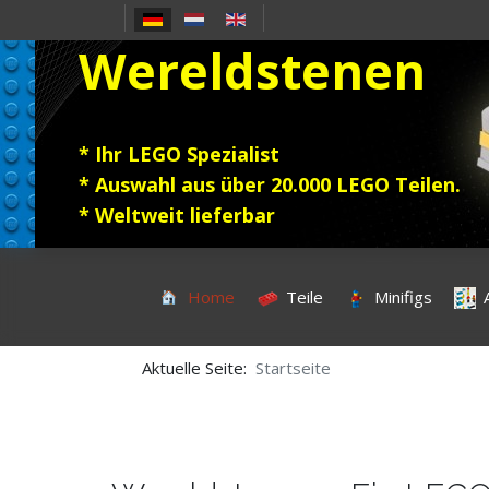
Sprache auswählen
Wereldstenen
* Ihr LEGO Spezialist
* Auswahl aus über 20.000 LEGO Teilen.
* Weltweit lieferbar
Home
Teile
Minifigs
Aktuelle Seite:
Startseite