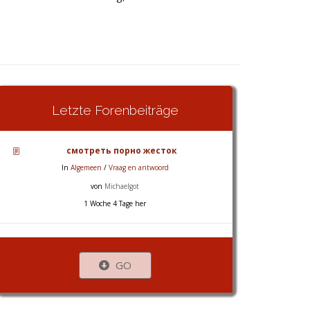
Letzte Forenbeiträge
смотреть порно жесток
In
Algemeen
/
Vraag en antwoord
von
Michaelgot
1 Woche 4 Tage her
GO