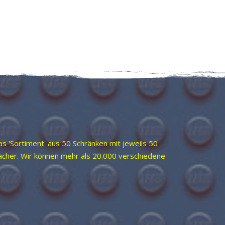
as 'Sortiment' aus 50 Schränken mit jeweils 50
Fächer. Wir können mehr als 20.000 verschiedene