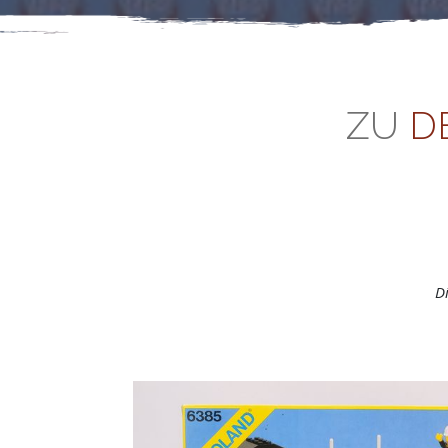
ZU
D
D