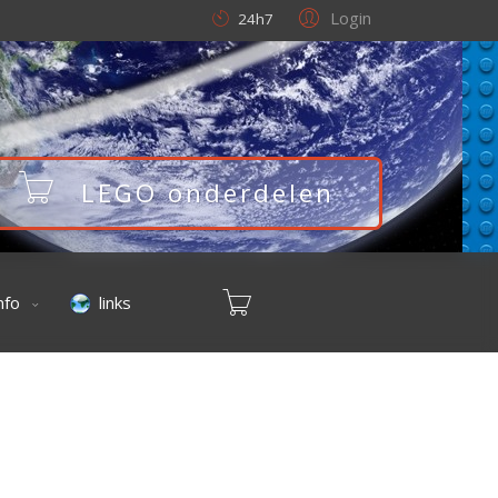
Login
24h7
LEGO onderdelen
nfo
links