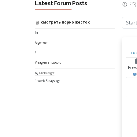
23
Latest Forum Posts
Star
смотреть порно жесток
In
Algemeen
/
TOP
Vraag en antwoord
Fre
by
Michaelgot
1 week 5 days ago