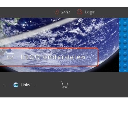
Login
24h7
LEGO onderdelen
o
Links
.