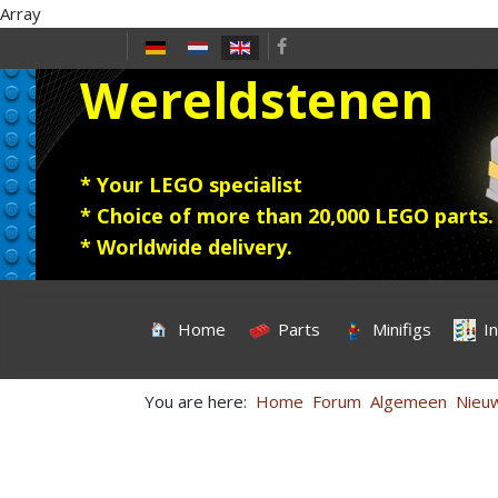
Array
Select your language
Wereldstenen
* Your LEGO specialist
* Choice of more than 20,000 LEGO parts.
* Worldwide delivery.
Home
Parts
Minifigs
I
You are here:
Home
Forum
Algemeen
Nieu